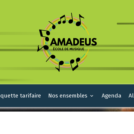
quette tarifaire
Nos ensembles
Agenda
A