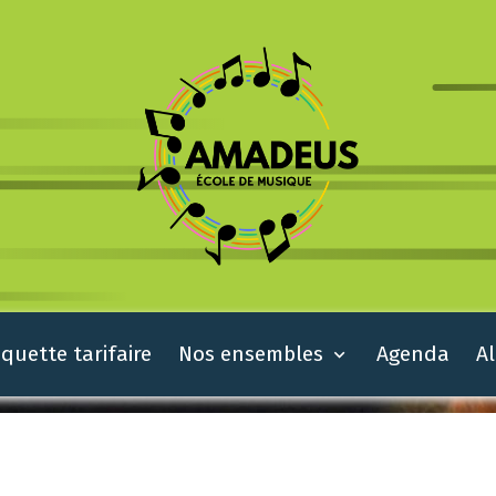
quette tarifaire
Nos ensembles
Agenda
A