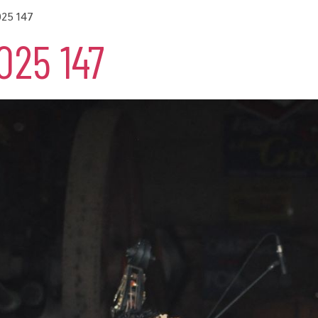
025 147
025 147