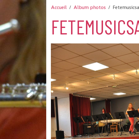
Accueil
Album photos
Fetemusicsa
FETEMUSICSA