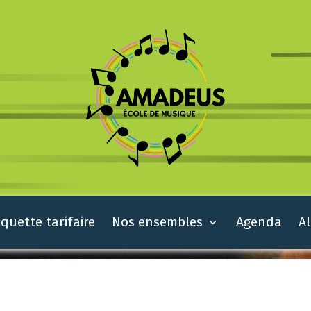
quette tarifaire
Nos ensembles
Agenda
A