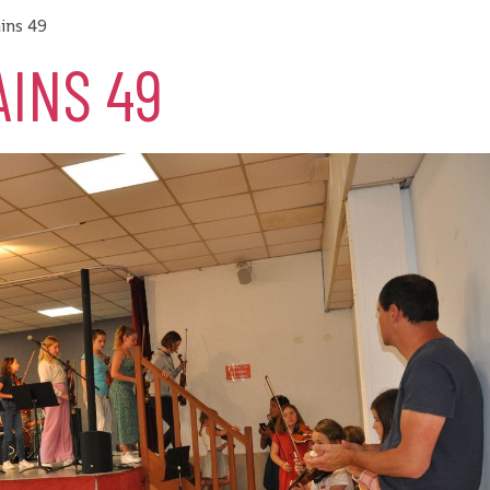
ins 49
INS 49