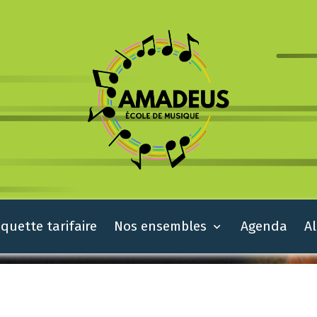
quette tarifaire
Nos ensembles
Agenda
A