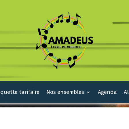
quette tarifaire
Nos ensembles
Agenda
A