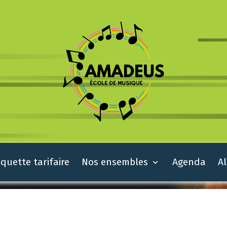
quette tarifaire
Nos ensembles
Agenda
A