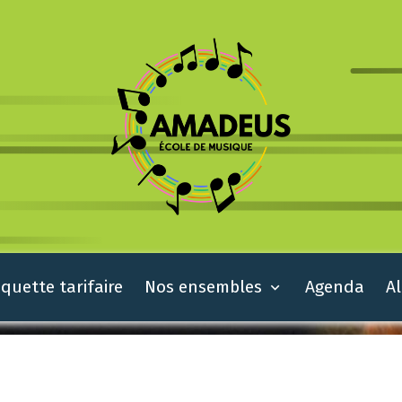
quette tarifaire
Nos ensembles
Agenda
A