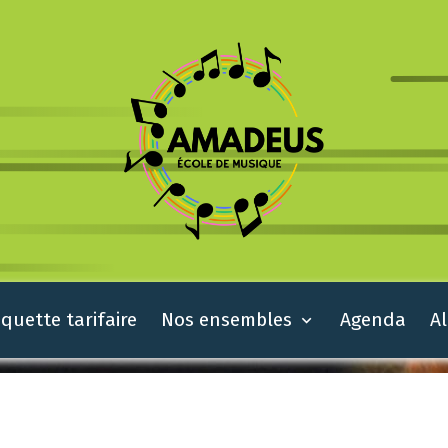
quette tarifaire
Nos ensembles
Agenda
A