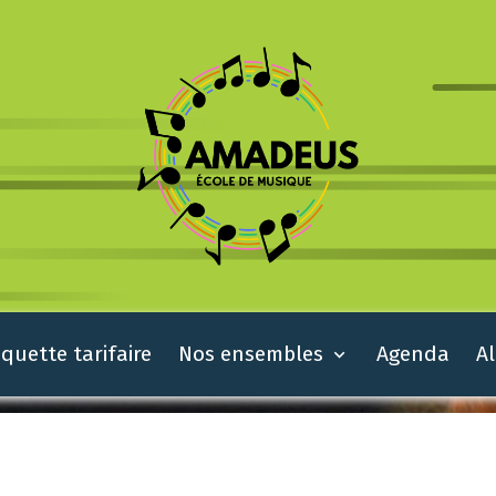
quette tarifaire
Nos ensembles
Agenda
A